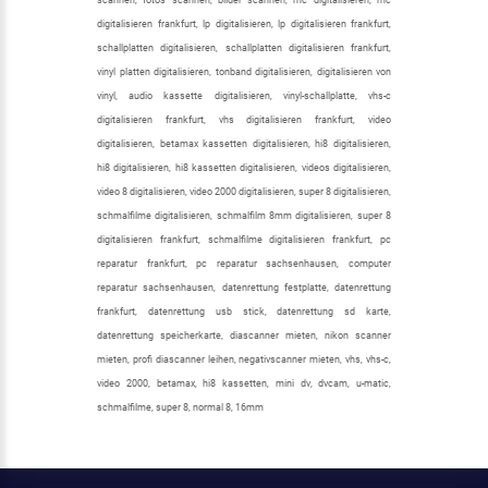
scannen, fotos scannen, bilder scannen, mc digitalisieren, mc
digitalisieren frankfurt, lp digitalisieren, lp digitalisieren frankfurt,
schallplatten digitalisieren, schallplatten digitalisieren frankfurt,
vinyl platten digitalisieren, tonband digitalisieren, digitalisieren von
vinyl, audio kassette digitalisieren, vinyl-schallplatte, vhs-c
digitalisieren frankfurt, vhs digitalisieren frankfurt, video
digitalisieren, betamax kassetten digitalisieren, hi8 digitalisieren,
hi8 digitalisieren, hi8 kassetten digitalisieren, videos digitalisieren,
video 8 digitalisieren, video 2000 digitalisieren, super 8 digitalisieren,
schmalfilme digitalisieren, schmalfilm 8mm digitalisieren, super 8
digitalisieren frankfurt, schmalfilme digitalisieren frankfurt, pc
reparatur frankfurt, pc reparatur sachsenhausen, computer
reparatur sachsenhausen, datenrettung festplatte, datenrettung
frankfurt, datenrettung usb stick, datenrettung sd karte,
datenrettung speicherkarte, diascanner mieten, nikon scanner
mieten, profi diascanner leihen, negativscanner mieten, vhs, vhs-c,
video 2000, betamax, hi8 kassetten, mini dv, dvcam, u-matic,
schmalfilme, super 8, normal 8, 16mm