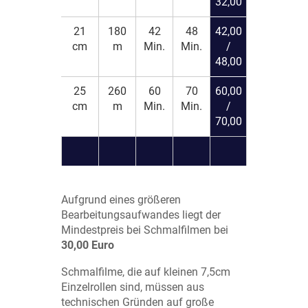
32,00
21
180
42
48
42,00
cm
m
Min.
Min.
/
48,00
25
260
60
70
60,00
cm
m
Min.
Min.
/
70,00
Aufgrund eines größeren
Bearbeitungsaufwandes liegt der
Mindestpreis bei Schmalfilmen bei
30,00 Euro
Schmalfilme, die auf kleinen 7,5cm
Einzelrollen sind, müssen aus
technischen Gründen auf große