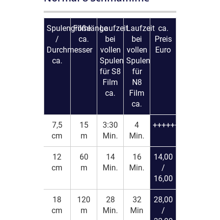
Spulengröße
Filmlänge
Laufzeit
Laufzeit
ca.
/
ca.
bei
bei
Preis
Durchmesser
vollen
vollen
Euro
ca.
Spulen
Spulen
für S8
für
Film
N8
ca.
Film
ca.
7,5
15
3:30
4
++++++++
cm
m
Min.
Min.
12
60
14
16
14,00
cm
m
Min.
Min.
/
16,00
18
120
28
32
28,00
cm
m
Min.
Min
/