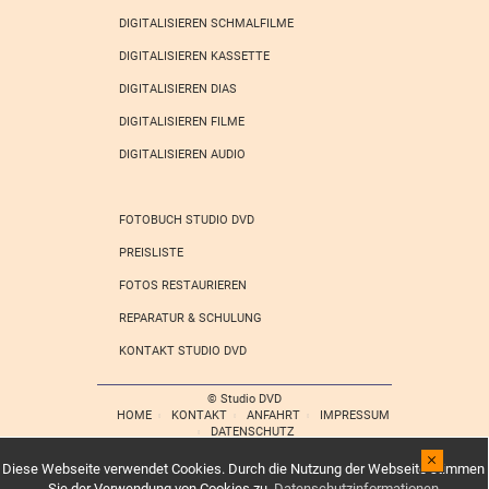
DIGITALISIEREN SCHMALFILME
DIGITALISIEREN KASSETTE
DIGITALISIEREN DIAS
DIGITALISIEREN FILME
DIGITALISIEREN AUDIO
FOTOBUCH STUDIO DVD
PREISLISTE
FOTOS RESTAURIEREN
REPARATUR & SCHULUNG
KONTAKT STUDIO DVD
©
Studio DVD
HOME
KONTAKT
ANFAHRT
IMPRESSUM
DATENSCHUTZ
[x]
Diese Webseite verwendet Cookies. Durch die Nutzung der Webseite stimmen
Sie der Verwendung von Cookies zu.
Datenschutzinformationen