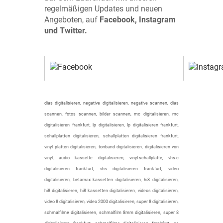
regelmäßigen Updates und neuen
Angeboten, auf
Facebook, Instagram
und Twitter.
dias digitalisieren, negative digitalisieren, negative scannen, dias
scannen, fotos scannen, bilder scannen, mc digitalisieren, mc
digitalisieren frankfurt, lp digitalisieren, lp digitalisieren frankfurt,
schallplatten digitalisieren, schallplatten digitalisieren frankfurt,
vinyl platten digitalisieren, tonband digitalisieren, digitalisieren von
vinyl, audio kassette digitalisieren, vinyl-schallplatte, vhs-c
digitalisieren frankfurt, vhs digitalisieren frankfurt, video
digitalisieren, betamax kassetten digitalisieren, hi8 digitalisieren,
hi8 digitalisieren, hi8 kassetten digitalisieren, videos digitalisieren,
video 8 digitalisieren, video 2000 digitalisieren, super 8 digitalisieren,
schmalfilme digitalisieren, schmalfilm 8mm digitalisieren, super 8