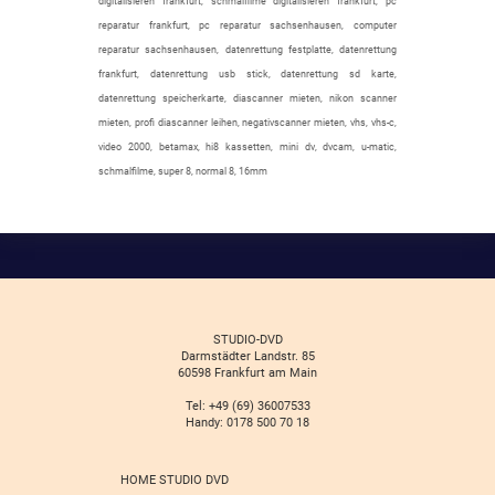
digitalisieren frankfurt, schmalfilme digitalisieren frankfurt, pc
reparatur frankfurt, pc reparatur sachsenhausen, computer
reparatur sachsenhausen, datenrettung festplatte, datenrettung
frankfurt, datenrettung usb stick, datenrettung sd karte,
datenrettung speicherkarte, diascanner mieten, nikon scanner
mieten, profi diascanner leihen, negativscanner mieten, vhs, vhs-c,
video 2000, betamax, hi8 kassetten, mini dv, dvcam, u-matic,
schmalfilme, super 8, normal 8, 16mm
STUDIO-DVD
Darmstädter Landstr. 85
60598 Frankfurt am Main
Tel: +49 (69) 36007533
Handy: 0178 500 70 18
HOME STUDIO DVD