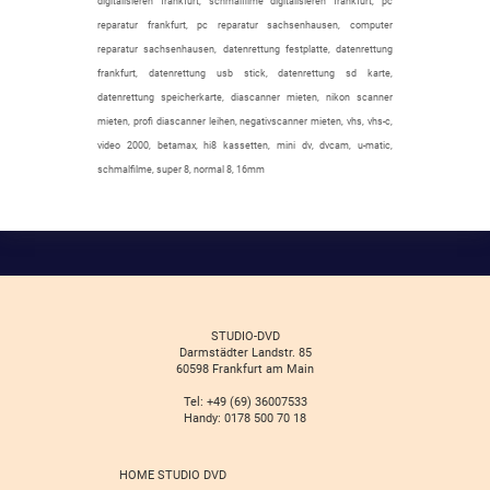
digitalisieren frankfurt, schmalfilme digitalisieren frankfurt, pc
reparatur frankfurt, pc reparatur sachsenhausen, computer
reparatur sachsenhausen, datenrettung festplatte, datenrettung
frankfurt, datenrettung usb stick, datenrettung sd karte,
datenrettung speicherkarte, diascanner mieten, nikon scanner
mieten, profi diascanner leihen, negativscanner mieten, vhs, vhs-c,
video 2000, betamax, hi8 kassetten, mini dv, dvcam, u-matic,
schmalfilme, super 8, normal 8, 16mm
STUDIO-DVD
Darmstädter Landstr. 85
60598 Frankfurt am Main
Tel: +49 (69) 36007533
Handy: 0178 500 70 18
HOME STUDIO DVD