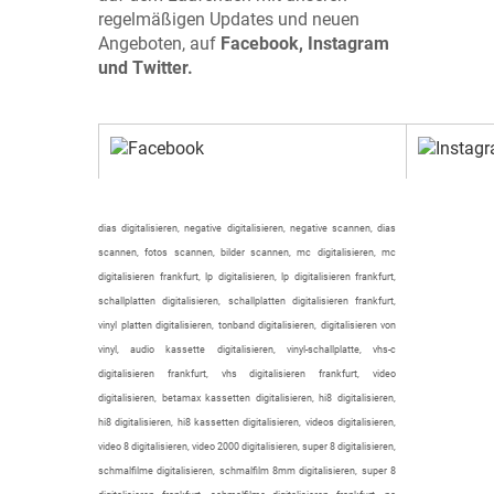
regelmäßigen Updates und neuen
Angeboten, auf
Facebook, Instagram
und Twitter.
dias digitalisieren, negative digitalisieren, negative scannen, dias
scannen, fotos scannen, bilder scannen, mc digitalisieren, mc
digitalisieren frankfurt, lp digitalisieren, lp digitalisieren frankfurt,
schallplatten digitalisieren, schallplatten digitalisieren frankfurt,
vinyl platten digitalisieren, tonband digitalisieren, digitalisieren von
vinyl, audio kassette digitalisieren, vinyl-schallplatte, vhs-c
digitalisieren frankfurt, vhs digitalisieren frankfurt, video
digitalisieren, betamax kassetten digitalisieren, hi8 digitalisieren,
hi8 digitalisieren, hi8 kassetten digitalisieren, videos digitalisieren,
video 8 digitalisieren, video 2000 digitalisieren, super 8 digitalisieren,
schmalfilme digitalisieren, schmalfilm 8mm digitalisieren, super 8